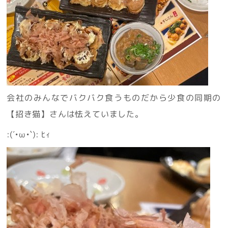
会社のみんなでバクバク食うものだから少食の同期の
【招き猫】さんは怯えていました。
:(´•ω•`): ﾋｨ