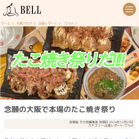
ホーム
社員ブログ
出張レポート
グルメ
念願の大阪で本場のたこ焼き祭り
投稿者:
その他編集者
投稿日:2024年12月23日
カテゴリー:
出張レポート
グルメ