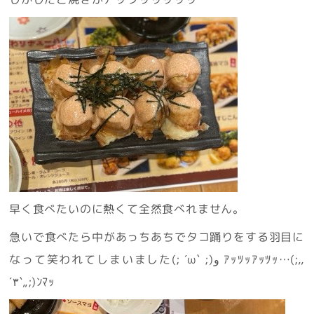
早く食べたいのに熱くて全然食べれません。
急いで食べたら中があっちあちでタコ踊りをする羽目に
なって笑われてしまいました(; ´ω` ;)و ｱｯﾂｯｱｯﾂｯ…(;,,
´٣`,,;)ﾝﾏｯ