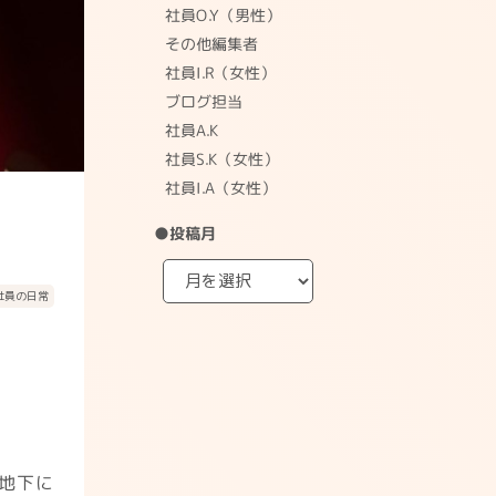
社員O.Y（男性）
その他編集者
社員I.R（女性）
ブログ担当
社員A.K
社員S.K（女性）
社員I.A（女性）
●投稿月
社員の日常
地下に