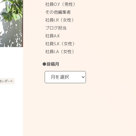
社員O.Y（男性）
その他編集者
社員I.R（女性）
ブログ担当
社員A.K
社員S.K（女性）
社員I.A（女性）
●投稿月
材レポート