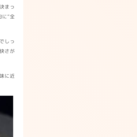
決まっ
に“全
でしっ
快さが
の味に近