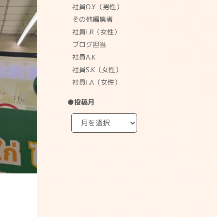
社員O.Y（男性）
その他編集者
社員I.R（女性）
ブログ担当
社員A.K
社員S.K（女性）
社員I.A（女性）
●投稿月